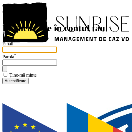
Loghează-te în contul tau
*
Email
*
Parola
Ține-mă minte
Autentificare